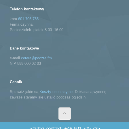
Telefon kontaktowy
kom
601 705 735
Firma czynna:
Poniedziałek- piątek 8.00 -16.00
Dane kontakowe
e-mail
cetera@poczta.fm
NIP 899-000-02-03
Cennik
Sprawdź jakie są
Koszty orientacyjne
. Dokładaną wycenę
zawsze staramy się ustalić podczas oględzin.
© 2025 Cetera – firma sprzątająca, usługi porządkowe Wrocław
Szybki kontakt: +48 601 705 735