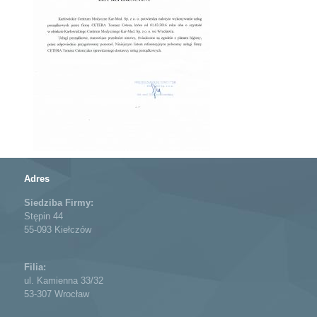
Adres
Siedziba Firmy:
Stępin 44
55-093 Kiełczów
Filia:
ul. Kamienna 33/32
53-307 Wrocław