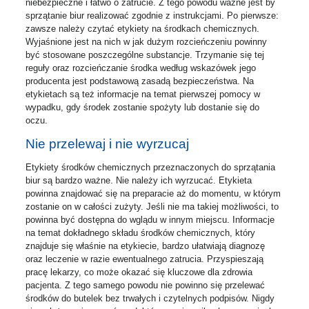
niebezpieczne i łatwo o zatrucie. Z tego powodu ważne jest by
sprzątanie biur realizować zgodnie z instrukcjami. Po pierwsze:
zawsze należy czytać etykiety na środkach chemicznych.
Wyjaśnione jest na nich w jak dużym rozcieńczeniu powinny
być stosowane poszczególne substancje. Trzymanie się tej
reguły oraz rozcieńczanie środka według wskazówek jego
producenta jest podstawową zasadą bezpieczeństwa. Na
etykietach są też informacje na temat pierwszej pomocy w
wypadku, gdy środek zostanie spożyty lub dostanie się do
oczu.
Nie przelewaj i nie wyrzucaj
Etykiety środków chemicznych przeznaczonych do sprzątania
biur są bardzo ważne. Nie należy ich wyrzucać. Etykieta
powinna znajdować się na preparacie aż do momentu, w którym
zostanie on w całości zużyty. Jeśli nie ma takiej możliwości, to
powinna być dostępna do wglądu w innym miejscu. Informacje
na temat dokładnego składu środków chemicznych, który
znajduje się właśnie na etykiecie, bardzo ułatwiają diagnozę
oraz leczenie w razie ewentualnego zatrucia. Przyspieszają
pracę lekarzy, co może okazać się kluczowe dla zdrowia
pacjenta. Z tego samego powodu nie powinno się przelewać
środków do butelek bez trwałych i czytelnych podpisów. Nigdy