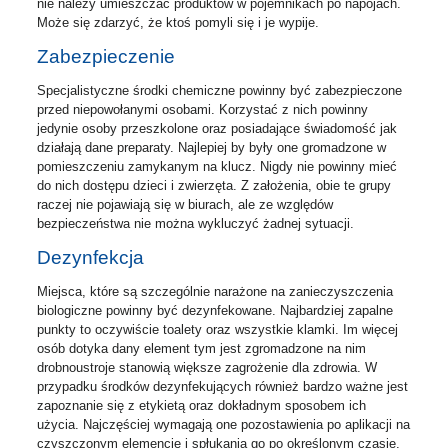
nie należy umieszczać produktów w pojemnikach po napojach.
Może się zdarzyć, że ktoś pomyli się i je wypije.
Zabezpieczenie
Specjalistyczne środki chemiczne powinny być zabezpieczone
przed niepowołanymi osobami. Korzystać z nich powinny
jedynie osoby przeszkolone oraz posiadające świadomość jak
działają dane preparaty. Najlepiej by były one gromadzone w
pomieszczeniu zamykanym na klucz. Nigdy nie powinny mieć
do nich dostępu dzieci i zwierzęta. Z założenia, obie te grupy
raczej nie pojawiają się w biurach, ale ze względów
bezpieczeństwa nie można wykluczyć żadnej sytuacji.
Dezynfekcja
Miejsca, które są szczególnie narażone na zanieczyszczenia
biologiczne powinny być dezynfekowane. Najbardziej zapalne
punkty to oczywiście toalety oraz wszystkie klamki. Im więcej
osób dotyka dany element tym jest zgromadzone na nim
drobnoustroje stanowią większe zagrożenie dla zdrowia. W
przypadku środków dezynfekujących również bardzo ważne jest
zapoznanie się z etykietą oraz dokładnym sposobem ich
użycia. Najczęściej wymagają one pozostawienia po aplikacji na
czyszczonym elemencie i spłukania go po określonym czasie.