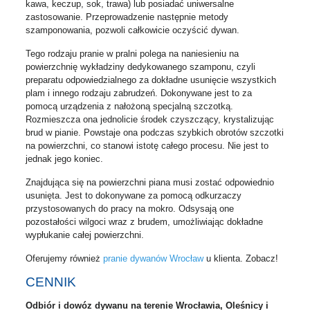
kawa, keczup, sok, trawa) lub posiadać uniwersalne
zastosowanie. Przeprowadzenie następnie metody
szamponowania, pozwoli całkowicie oczyścić dywan.
Tego rodzaju pranie w pralni polega na naniesieniu na
powierzchnię wykładziny dedykowanego szamponu, czyli
preparatu odpowiedzialnego za dokładne usunięcie wszystkich
plam i innego rodzaju zabrudzeń. Dokonywane jest to za
pomocą urządzenia z nałożoną specjalną szczotką.
Rozmieszcza ona jednolicie środek czyszczący, krystalizując
brud w pianie. Powstaje ona podczas szybkich obrotów szczotki
na powierzchni, co stanowi istotę całego procesu. Nie jest to
jednak jego koniec.
Znajdująca się na powierzchni piana musi zostać odpowiednio
usunięta. Jest to dokonywane za pomocą odkurzaczy
przystosowanych do pracy na mokro. Odsysają one
pozostałości wilgoci wraz z brudem, umożliwiając dokładne
wypłukanie całej powierzchni.
Oferujemy również
pranie dywanów Wrocław
u klienta. Zobacz!
CENNIK
Odbiór i dowóz dywanu na terenie Wrocławia, Oleśnicy i