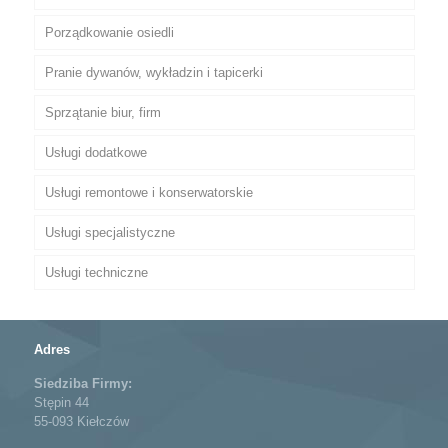
Porządkowanie osiedli
Pranie dywanów, wykładzin i tapicerki
Sprzątanie biur, firm
Pranie u klienta
Usługi dodatkowe
Pranie dywanów w pralni
Usługi remontowe i konserwatorskie
Czyszczenie i pranie tapicerki meblowej
Usługi specjalistyczne
Czyszczenie i pranie tapicerki samochodowej
Usługi techniczne
Adres
Siedziba Firmy:
Stępin 44
55-093 Kiełczów